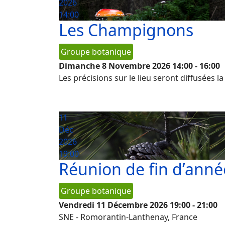
2026
14:00
Les Champignons
Groupe botanique
Dimanche 8 Novembre 2026
14:00
-
16:00
Les précisions sur le lieu seront diffusées l
11
Déc
2026
19:00
Réunion de fin d’anné
Groupe botanique
Vendredi 11 Décembre 2026
19:00
-
21:00
SNE
-
Romorantin-Lanthenay, France