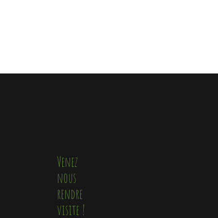
Venez
nous
rendre
visite !