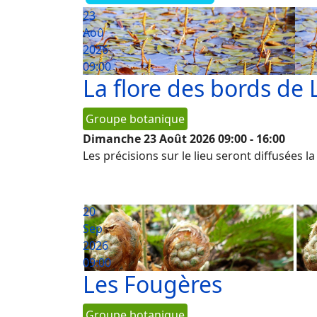
23
Aoû
2026
09:00
La flore des bords de 
Groupe botanique
Dimanche 23 Août 2026
09:00
-
16:00
Les précisions sur le lieu seront diffusées l
20
Sep
2026
09:00
Les Fougères
Groupe botanique