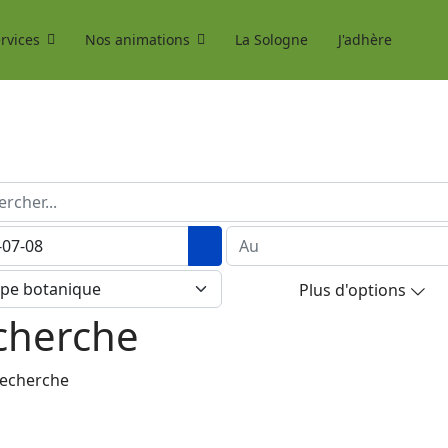
rvices
Nos animations
La Sologne
J'adhère
her...
Ouvrir le calendrier
Plus d'options
echerche
recherche