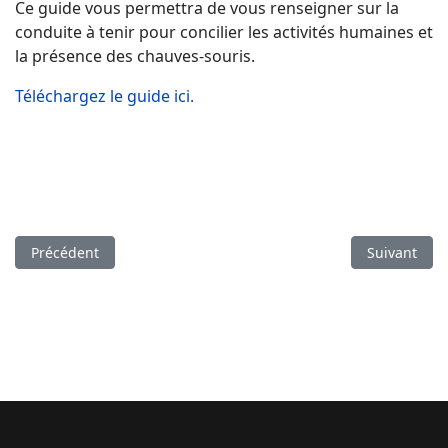
Ce guide vous permettra de vous renseigner sur la
conduite à tenir pour concilier les activités humaines et
la présence des chauves-souris.
Téléchargez le guide ici.
Article précédent : Fabrication de mangeoires
Article suiva
Précédent
Suivant